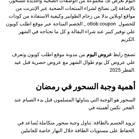
اليوم نعرض لك مجموعة من الوصفات الصحية واللذيذة للسحور،
بالإضافة إلى نصائح لشراء المنتجات الصحية عبر الإنترنت من
مواقع اونلاين بدلا من زحام الطوابير وكيفية الاستفادة من كودات
الخصم المتاحة عبر موقع اطلب كوبون _ otlob coupon للحصول
علي توفير كبير عند شراء البقالة و كل ما تحتاجه في الشهر
الكريم.
تصفح رابط
عروض اليوم
من مدونة موقع اطلب كوبون وتعرف
علي عروض كل يوم طوال الشهر مع عروض حصرية قبل عيد
الفطر 2025.
أهمية وجبة السحور في رمضان
السحور هو الوجبة التي يتناولها المسلمون قبل بدء الصيام عند
الفجر. تكمن أهميته في.
تزويد الجسم بالطاقة: تناول وجبة سحور متكاملة يُساعد في
الحفاظ على مستويات الطاقة خلال النهار خاصة للعاملين.