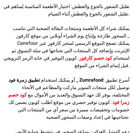
تقليل الشعور بالجوع والعطش: اختيار الأطعمة المناسبة يُساهم في
تقليل الشعور بالجوع والعطش أثناء الصيام.
يمكنك شراء كل الأطعمة ومنتجات البقالة الصحية التي تناسب
السحور طازجة وإنتاج يوم الشراء أونلاين من موقع كارفور _
Carrefour: يمكنك تصفح الموقع الرسمي لمتجر كارفور عبر
الإنترنت وإضافة كل المنتجات التي تحتاجها في سلة التسوق ثم
استخدام
كود خصم كارفور
: كوبون التوفير في خانة الرمز الترويجي
قبل إتمام الشراء من الموقع.
: أسرع تطبيق
تطبيق زمرة فود _ Zumrafood
أو يمكنك استخدام
توصيل لكل منتجات السوبر ماركت والمطاعم في الأنحاء
المختلفة، يوفر لك جهد التسوق والعديد من الأموال مع
كود خصم
زمرا فود
: كوبون توفير حصري من موقع اطلب كوبون يضمن لك
خصومات وتخفيضات مميزة من سعر أي من المنتجات التي
تحتاجينها في إعداد وصفات السحور الصحية.
دعم التمثيل الغذائي: يساعد السحور في تنشيط عملية الأيض