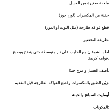
ملعقة صغيرة من العسل
حفنة من المكسرات (لوز، جوز)
قطع فواكه طازجة (مثل التوت أو الموز)
طريقة التحضير:
اطهِ الشوفان مع الحليب على نار متوسطة حتى ينضج ويصبح
قوامه كريميًا.
أضف العسل وامزج جيدًا.
زيّن الطبق بالمكسرات وقطع الفواكه الطازجة قبل التقديم.
أومليت السبانخ والجبنة
المكونات: