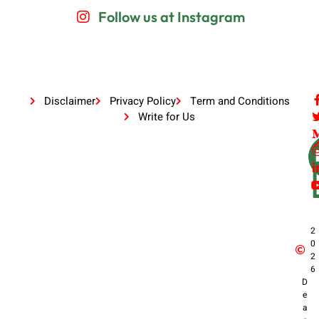
Follow us at Instagram
Disclaimer
Privacy Policy
Term and Conditions
Write for Us
2
0
2
6
D
e
a