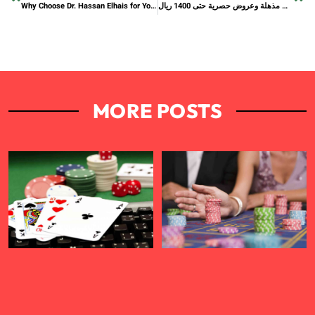
استمتع بأفضل تخفيضات رمضان من هواوي – خصومات مذهلة وعروض حصرية حتى 1400 ريال
Why Choose Dr. Hassan Elhais for Your Legal Needs in the UAE
MORE POSTS